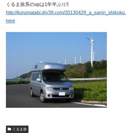
くるま旅系のupは1年半ぶり!!
http://kurumatabi.diy39.com/20130429_a_sanin_shikoku.
html
くるま旅