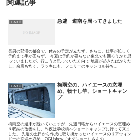
関連記事
急遽 道南を周ってきました
くるま旅
長男の部活の都合で、休みの予定が立たず、さらに、仕事が忙しく
予約まで手が回らず、 今夏は予約が要らない東北でも回ろうかと思
っていましたが、行こうと思っていた方向で 地震が起きたばかりだ
し、余震も怖く、ラッキにも、フェリーのキャンセル待ち...
梅雨空の、ハイエースの窓埋
くるま旅
め、物干し竿、ショートキャン
プ
梅雨空の週末が続いていますが、先週日曜からハイエースの窓埋め
＆収納の改善をし、昨夜は学校橋へショートキャンプに行って来ま
した。 先週の土日から作成に取り掛かったハイエースのリアウィン
ドーの窓埋め収納。OGUshow（オグショー）さんの...