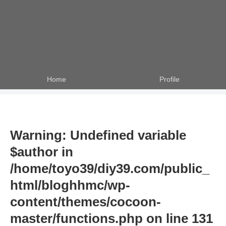
Home
Profile
Warning
: Undefined variable
$author in
/home/toyo39/diy39.com/public_
html/bloghhmc/wp-
content/themes/cocoon-
master/functions.php
on line
131