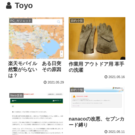
Toyo
PC_ガジェット
節約小技
楽天モバイル ある日突
作業用 アウトドア用 革手
然繋がらない その原因
の洗濯
は？
2021.05.16
2021.05.29
節約小技
Web技術
nanacoの改悪、セブンカ
ード縛り
2021.05.11