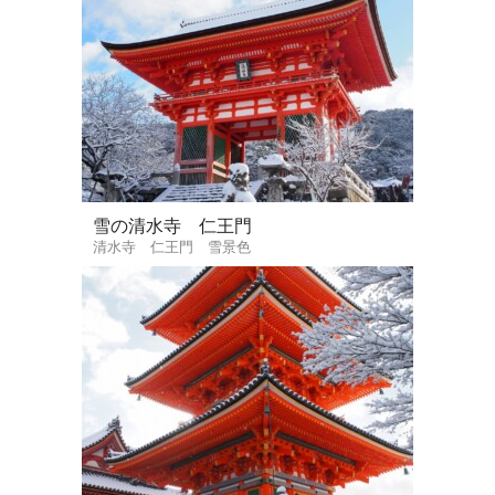
雪の清水寺 仁王門
清水寺 仁王門 雪景色