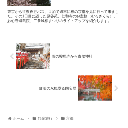
東京から往復夜行バス、１泊で週末に桜の京都を見に行って来まし
た。その1日目に廻った原谷苑、仁和寺の御室桜（むろざくら）、
妙心寺退蔵院、二条城桜まつりのライトアップを紹介します。
雪の鞍馬寺から貴船神社
紅葉の永観堂＆国宝展
ホーム
観光旅行
京都