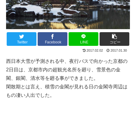
Twitter
Facebook
LINE
コピー
2017.02.02
2017.01.30
西日本大雪が予測される中、夜行バスで向かった京都の
2日目は、京都市内の超観光名所を廻り、雪景色の金
閣、銀閣、清水等を廻る事ができました。
閑散期とは言え、積雪の金閣が見れる日の金閣寺周辺は
もの凄い人出でした。