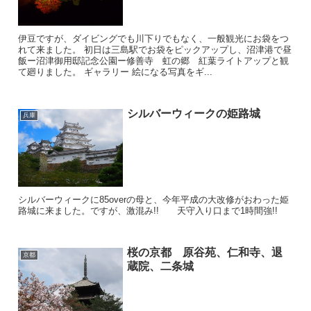
伊豆ですが、ダイビングでも川下りでもなく、一般観光にお袋をつ
れて来ました。 初日は三島駅でお袋をピックアップし、沼津港で昼
飯ー沼津御用邸記念公園ー修善寺 虹の郷 紅葉ライトアップと観
て廻りました。 ギャラリー 絵になる写真をギ...
シルバーウィークの姫路城
兵庫
シルバーウィークに85overの母と、今年平成の大改修がおわった姫
路城に来ました。ですが、激混み!! 天守入り口まで1時間強!!
桜の京都 原谷苑、仁和寺、退
京都
蔵院、二条城