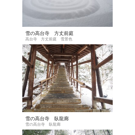
雪の高台寺 方丈前庭
高台寺 方丈前庭 雪景色
雪の高台寺 臥龍廊
雪の高台寺 臥龍廊